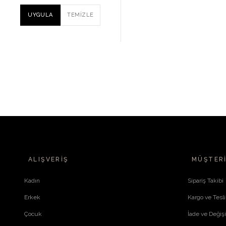
UYGULA
TEMIZLE
ALIŞVERIŞ
MÜŞTERI
Kadın
Sipariş Takibi
Erkek
Kargo ve Tesl
Çocuk
İade ve Değiş