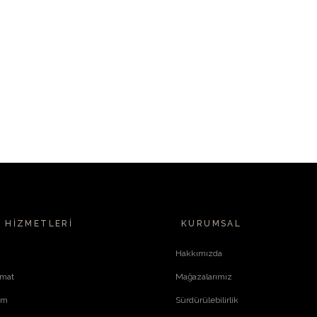
 HIZMETLERI
KURUMSAL
Hakkımızda
imat
Mağazalarımız
im
Sürdürülebilirlik