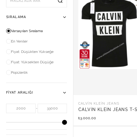
Mağazada ara
SIRALAMA
Varsayılan Sıralama
En Yeniler
Fiyat: Düşükten Yükseğe
Fiyat: Yüksekten Düşüğe
Popülerlik
FIYAT ARALIĞI
CALVIN KLEIN JEANS
-
CALVIN KLEIN JEANS T-
3.000,00
₺