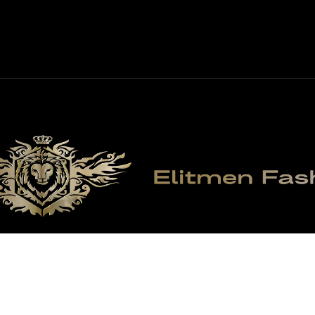
© 2026 ElitMenFashion. Tüm Hakları Saklıdır.