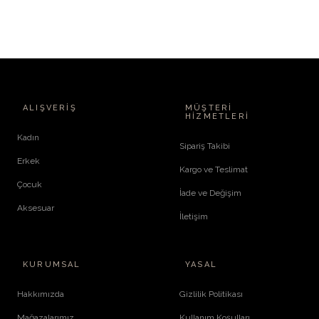
ALIŞVERIŞ
MÜŞTERI
HIZMETLERI
Kadın
Sipariş Takibi
Erkek
Kargo ve Teslimat
Çocuk
İade ve Değişim
Aksesuar
İletişim
KURUMSAL
YASAL
Hakkımızda
Gizlilik Politikası
Mağazalarımız
Kullanım Koşulları