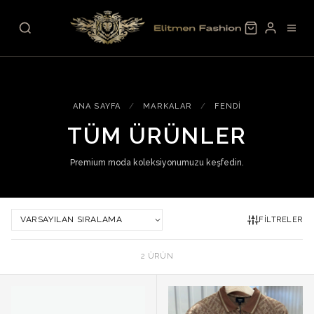
Skip to content
ANA SAYFA
/
MARKALAR
/
FENDI
TÜM ÜRÜNLER
Premium moda koleksiyonumuzu keşfedin.
FILTRELER
2 ÜRÜN