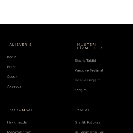
ALIŞVERIŞ
MÜŞTERI
HIZMETLERI
Kadın
Sipariş Takibi
Erkek
Kargo ve Teslimat
Çocuk
İade ve Değişim
Aksesuar
İletişim
KURUMSAL
YASAL
Hakkımızda
Gizlilik Politikası
Mağazalarımız
Kullanım Koşulları