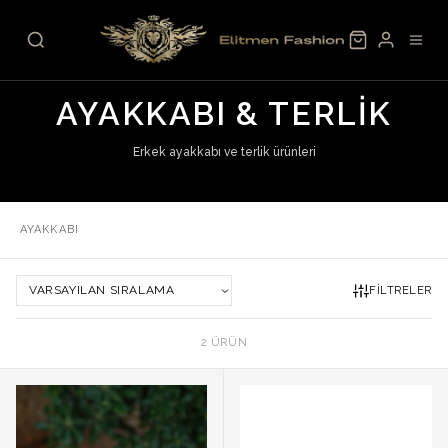
Skip to content
ANA SAYFA
/
ERKEK
/
AYAKKABI & TERLIK
AYAKKABI & TERLIK
Erkek ayakkabı ve terlik ürünleri
AYAKKABI
FILTRELER
2 ÜRÜN