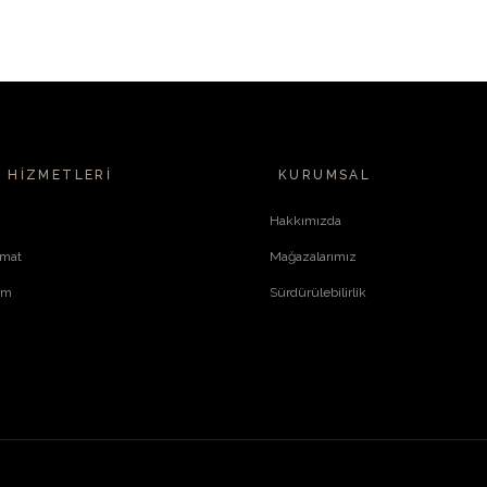
 HIZMETLERI
KURUMSAL
Hakkımızda
imat
Mağazalarımız
im
Sürdürülebilirlik