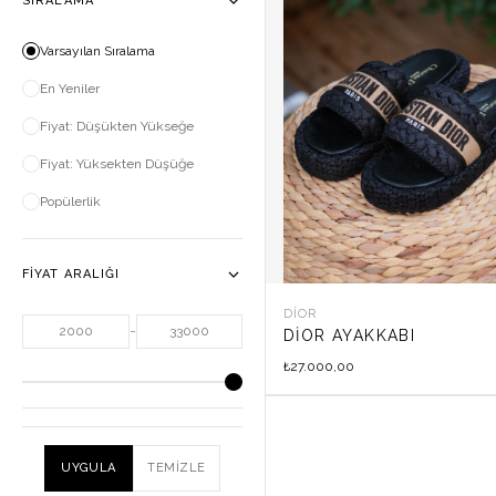
SIRALAMA
Varsayılan Sıralama
En Yeniler
Fiyat: Düşükten Yükseğe
Fiyat: Yüksekten Düşüğe
Popülerlik
FIYAT ARALIĞI
DIOR
-
DIOR AYAKKABI
27.000,00
₺
UYGULA
TEMIZLE