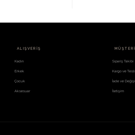
ALIŞVERIŞ
MÜŞTERI
Kadın
Sipariş Takibi
Erkek
Kargo ve Tesl
Çocuk
İade ve Değiş
Aksesuar
İletişim