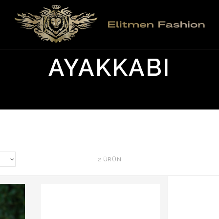
ANA SAYFA
/
ERKEK
/
AYAKKABI & TERLIK
/
AYAKKABI
AYAKKABI
2 ÜRÜN