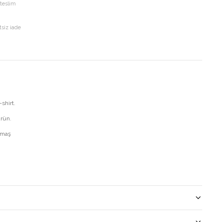
 teslim
tsiz iade
I
shirt.
ürün.
umaş