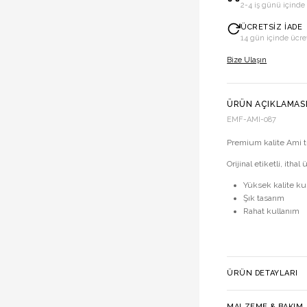
2-4 iş günü içinde
ÜCRETSIZ İADE
14 gün içinde ücre
Bize Ulaşın
ÜRÜN AÇIKLAMAS
EMF-AMI-087
Premium kalite Ami t-
Orijinal etiketli, ithal 
Yüksek kalite k
Şık tasarım
Rahat kullanım
ÜRÜN DETAYLARI
MALZEME & BAKIM