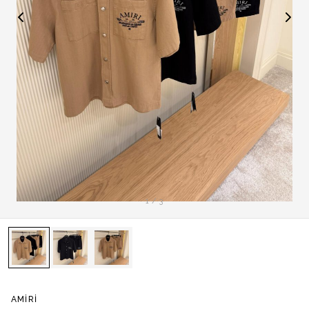
1
/
3
AMIRI