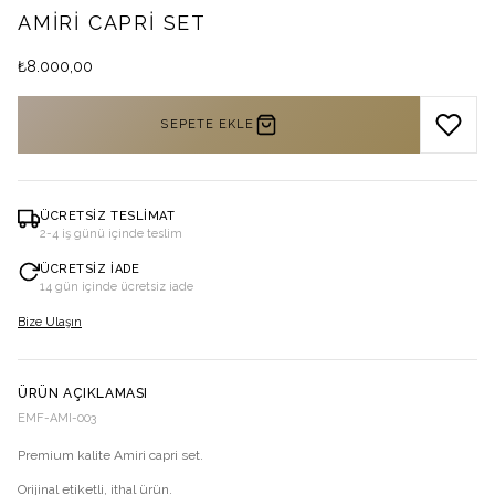
AMIRI CAPRI SET
₺
8.000,00
SEPETE EKLE
ÜCRETSIZ TESLIMAT
2-4 iş günü içinde teslim
ÜCRETSIZ İADE
14 gün içinde ücretsiz iade
Bize Ulaşın
ÜRÜN AÇIKLAMASI
EMF-AMI-003
Premium kalite Amiri capri set.
Orijinal etiketli, ithal ürün.