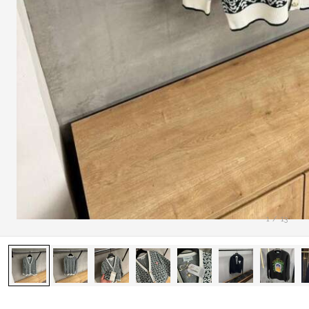
1
/
13