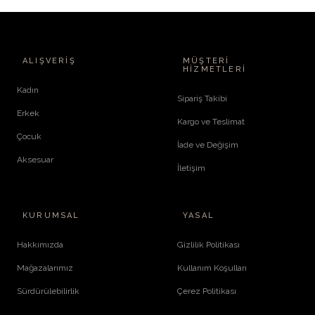
ALIŞVERIŞ
MÜŞTERI
HIZMETLERI
Kadın
Sipariş Takibi
Erkek
Kargo ve Teslimat
Çocuk
İade ve Değişim
Aksesuar
İletişim
KURUMSAL
YASAL
Hakkımızda
Gizlilik Politikası
Mağazalarımız
Kullanım Koşulları
Sürdürülebilirlik
Çerez Politikası