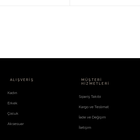
ALIŞVERIŞ
MÜŞTERI
HIZMETLERI
Kadın
Sipariş Takibi
Erkek
Kargo ve Teslimat
Çocuk
İade ve Değişim
Aksesuar
İletişim