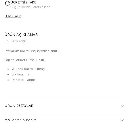
ÜCRETSIZ İADE
14 gün içinde ücretsiz iade
Bize Ulaşın
ÜRÜN AÇIKLAMASI
EMF-DSQ-098
Premium kalite Dsquared2 t-shirt.
Orijinal etiketli, ithal ürün.
Yüksek kalite kumaş
Şık tasarım
Rahat kullanım
ÜRÜN DETAYLARI
MALZEME & BAKIM