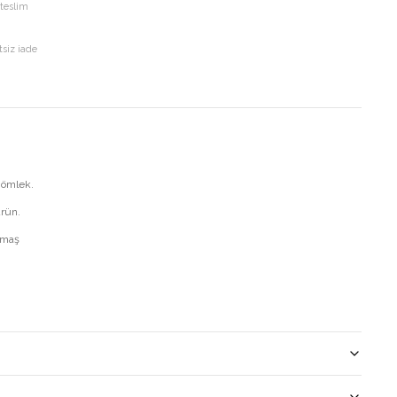
 teslim
tsiz iade
I
gömlek.
ürün.
umaş