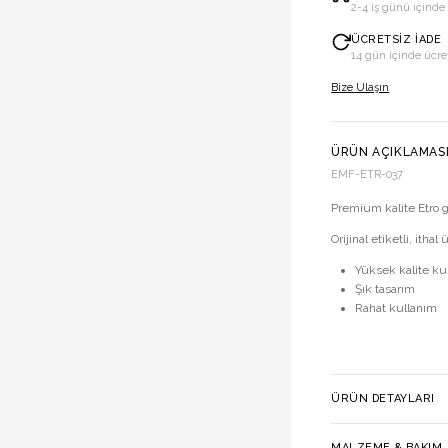
2-4 iş günü içinde
ÜCRETSIZ İADE
14 gün içinde ücre
Bize Ulaşın
ÜRÜN AÇIKLAMAS
EMF-ETR-037
Premium kalite Etro 
Orijinal etiketli, ithal 
Yüksek kalite k
Şık tasarım
Rahat kullanım
ÜRÜN DETAYLARI
MALZEME & BAKIM