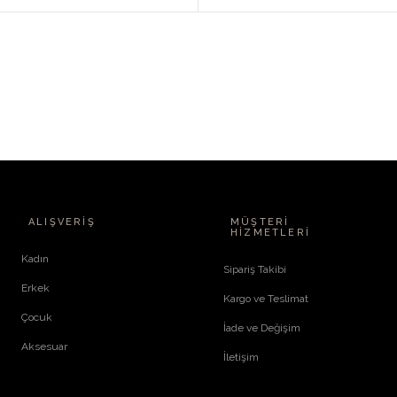
ALIŞVERIŞ
MÜŞTERI
HIZMETLERI
Kadın
Sipariş Takibi
Erkek
Kargo ve Teslimat
Çocuk
İade ve Değişim
Aksesuar
İletişim