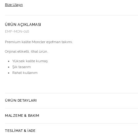
Bize Ulaşın
ÜRÜN AÇIKLAMASI
EMF-MON-016
Premium kalite Moncler eşofman takımı.
Orijinal etiketli, ithal ürün.
Yüksek kalite kumaş
Şık tasarım
Rahat kullanım
ÜRÜN DETAYLARI
MALZEME & BAKIM
TESLIMAT & İADE