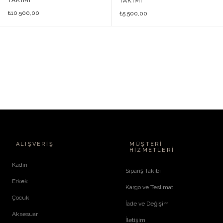
TAKIMI
10.500,00
₺
5.500,00
₺
ALIŞVERIŞ
MÜŞTERI
HIZMETLERI
Kadın
Sipariş Takibi
Erkek
Kargo ve Teslimat
Çocuk
İade ve Değişim
Aksesuar
İletişim