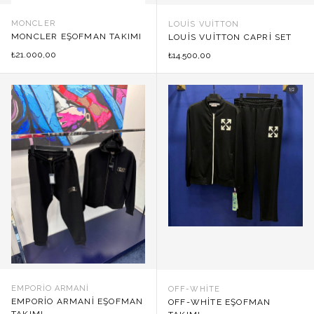
MONCLER
LOUIS VUITTON
MONCLER EŞOFMAN TAKIMI
LOUIS VUITTON CAPRI SET
21.000,00
₺
14.500,00
₺
EMPORIO ARMANI
OFF-WHITE
EMPORIO ARMANI EŞOFMAN
OFF-WHITE EŞOFMAN
TAKIMI