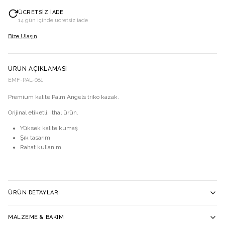
ÜCRETSIZ İADE
14 gün içinde ücretsiz iade
Bize Ulaşın
ÜRÜN AÇIKLAMASI
EMF-PAL-081
Premium kalite Palm Angels triko kazak.
Orijinal etiketli, ithal ürün.
Yüksek kalite kumaş
Şık tasarım
Rahat kullanım
ÜRÜN DETAYLARI
MALZEME & BAKIM