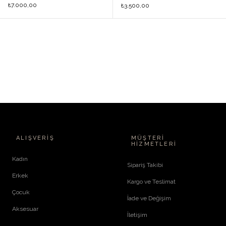
7.000,00
₺
3.500,00
₺
ALIŞVERIŞ
MÜŞTERI
HIZMETLERI
Kadın
Sipariş Takibi
Erkek
Kargo ve Teslimat
Çocuk
İade ve Değişim
Aksesuar
İletişim