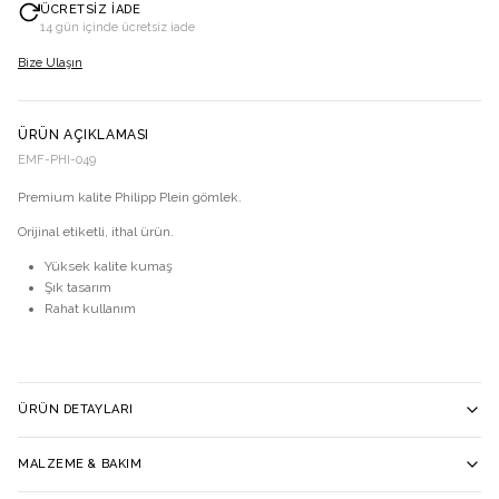
ÜCRETSIZ İADE
14 gün içinde ücretsiz iade
Bize Ulaşın
ÜRÜN AÇIKLAMASI
EMF-PHI-049
Premium kalite Philipp Plein gömlek.
Orijinal etiketli, ithal ürün.
Yüksek kalite kumaş
Şık tasarım
Rahat kullanım
ÜRÜN DETAYLARI
MALZEME & BAKIM